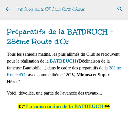
Accéder au contenu principal
The Blog du 2 CV Club Côte d'Azur
Préparatifs de la BATDEUCH -
28ème Route d'Or
Tous les samedis matins, les plus allimés du Club se retrouvent
pour la réalisation de la
BATDEUCH
(Déclinaison de la
fameuse Batmobile...) dans le cadre des préparatifs de la
28ème
Route d'Or
avec comme thème "
2CV, Mimosa et Super
Héros
".
Voici, dévoilée, une partie de l'avancée des travaux...
👉
La construction de la BATDEUCH
👀