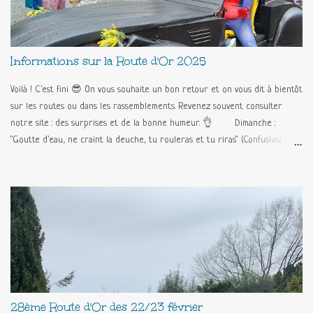
Informations sur la Route d'Or 2025
Voilà ! C'est fini 😎 On vous souhaite un bon retour et on vous dit à bientôt
sur les routes ou dans les rassemblements. Revenez souvent consulter
notre site : des surprises et de la bonne humeur. 👌 Dimanche :
"Goutte d'eau, ne craint la deuche, tu rouleras et tu riras" (Confusius) Le
programme est maintenu !!! Déjeuner et pique-nique au chaud au Palais
des congrès. Et on fait la Route d'Or sur Tanneron (avec la capote fermée
!!!) 🥳🥳🥳 L'album des Supers Heros !!! Programme : Samedi : Acueil des
participants Remise des sacs d'accueil, plaque rallye et des formulaires
épreuves Stands snack et boutique Exposition des 2CV, animation avec la
BATDEUCH Visite par groupe (toutes les 1/2 heures) de l'usine de confiserie
Florian 14H00 : Départ du rallye-surprise avec road-book Stand point-
chaud (viennoiserie, boissons chaudes) 18H00 : Récupération des
questionnaires 18H30 : Remise des prix au Palais des Congrès de Grasse
28ème Route d'Or des 22/23 février
19H00 : Pot d'honneur,...