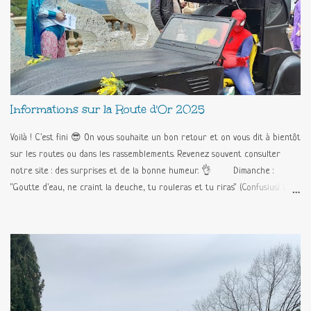
Informations sur la Route d'Or 2025
Voilà ! C'est fini 😎 On vous souhaite un bon retour et on vous dit à bientôt
sur les routes ou dans les rassemblements. Revenez souvent consulter
notre site : des surprises et de la bonne humeur. 👌 Dimanche :
"Goutte d'eau, ne craint la deuche, tu rouleras et tu riras" (Confusius) Le
programme est maintenu !!! Déjeuner et pique-nique au chaud au Palais
des congrès. Et on fait la Route d'Or sur Tanneron (avec la capote fermée
!!!) 🥳🥳🥳 L'album des Supers Heros !!! Programme : Samedi : Acueil des
participants Remise des sacs d'accueil, plaque rallye et des formulaires
épreuves Stands snack et boutique Exposition des 2CV, animation avec la
BATDEUCH Visite par groupe (toutes les 1/2 heures) de l'usine de confiserie
Florian 14H00 : Départ du rallye-surprise avec road-book Stand point-