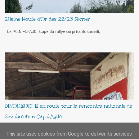
chaud (viennoiserie, boissons chaudes) 18H00 : Récupération des
questionnaires 18H30 : Remise des prix au Palais des Congrès de Grasse
28ème Route d'Or des 22/23 février
19H00 : Pot d'honneur,...
Le POINT-CHAUD, étape du rallye surprise du samedi,
DINODEUCHE en route pour la rencontre nationale de
2cv direction Cap d'Agde
Ce samedi 24 mai la Dinodeuche quitte sa résidence pour prendre la route
This site uses cookies from Google to deliver its services
direction le site de la Nationale 2025