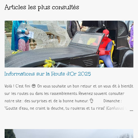
Articles les plus consultés
Informations sur la Route d'Or 2025
Voilà ! C'est fini 😎 On vous souhaite un bon retour et on vous dit à bientôt
sur les routes ou dans les rassemblements. Revenez souvent consulter
notre site : des surprises et de la bonne humeur. 👌 Dimanche :
"Goutte d'eau, ne craint la deuche, tu rouleras et tu riras" (Confusius) Le
programme est maintenu !!! Déjeuner et pique-nique au chaud au Palais
des congrès. Et on fait la Route d'Or sur Tanneron (avec la capote fermée
!!!) 🥳🥳🥳 L'album des Supers Heros !!! Programme : Samedi : Acueil des