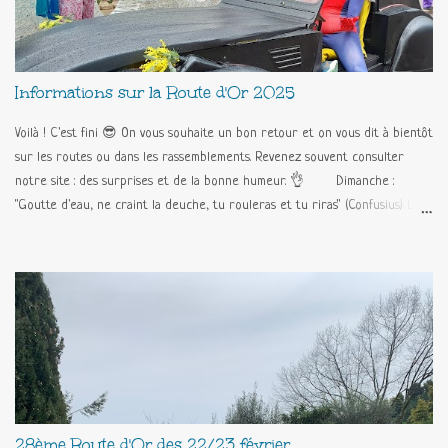
Informations sur la Route d'Or 2025
Voilà ! C'est fini 😎 On vous souhaite un bon retour et on vous dit à bientôt
sur les routes ou dans les rassemblements. Revenez souvent consulter
notre site : des surprises et de la bonne humeur. 👌 Dimanche :
"Goutte d'eau, ne craint la deuche, tu rouleras et tu riras" (Confusius) Le
programme est maintenu !!! Déjeuner et pique-nique au chaud au Palais
des congrès. Et on fait la Route d'Or sur Tanneron (avec la capote fermée
!!!) 🥳🥳🥳 L'album des Supers Heros !!! Programme : Samedi : Acueil des
participants Remise des sacs d'accueil, plaque rallye et des formulaires
épreuves Stands snack et boutique Exposition des 2CV, animation avec la
BATDEUCH Visite par groupe (toutes les 1/2 heures) de l'usine de confiserie
Florian 14H00 : Départ du rallye-surprise avec road-book Stand point-
chaud (viennoiserie, boissons chaudes) 18H00 : Récupération des
questionnaires 18H30 : Remise des prix au Palais des Congrès de Grasse
28ème Route d'Or des 22/23 février
19H00 : Pot d'honneur,...